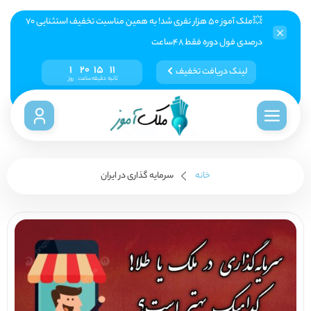
💥ملک آموز ۵۰ هزار نفری شد! به همین مناسبت تخفیف استثنایی ۷۰
درصدی فول دوره فقط ۴۸ساعت
1
20
15
10
لینک دریافت تخفیف
ثانیه
دقیقه
ساعت
روز
خانه
سرمایه گذاری در ایران