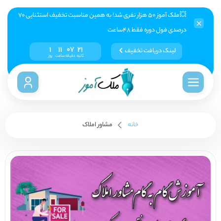
💥ملک آموز ۵۰ هزار نفری شد! به همین مناسبت تخفیف استثنایی ۷۰
درصدی فول دوره فقط ۴۸ساعت
1
11
07
21
لینک دریافت تخفیف
ثانیه
دقیقه
ساعت
روز
خانه
مشاور املاک