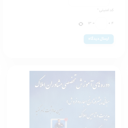
کد امنیتی
*
13
=
+
4