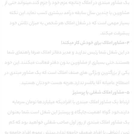
یک مشاور مبتدی در املاک چنانچه عزم خود را جزم کند،میتواند حتی از
مشاورین با چندین سال سابقه درآمد بیشتری کسب نماید.این نکته
بسیار مهمی است که در شغل املاک هر شخص به میزان تلاش خود
پیشرفت میکند.
۴-مشاور املاک برای خودش کار میکند!
در این شغل شما رئیس ندارید و مدیر دفاتر املاک صرفا راهنمای شما
هستند.حتی بسیاری از مشاورین بدون دفتر فعالیت میکنند.این خود
یکی از بزرگترین ویژگی های صنف املاک است که یک مشاور مبتدی در
اصطلاح عامیانه آقا بالاسر ندارد.هرچه هست خودتان هستید.
۵-مشاور املاک شغلی با پرستیژ
ارتباط یک مشاور املاک مبتدی با افرادیکه میلیاردها تومان سرمایه
دارند،خود گواه اهمیت،جایگاه و پرستیژ این شغل است.شما بعنوان
یک مشاور املاک مبتدی از روز اول صاحب شغلی خواهید بود که کم
ترین ارتباطی با افراد ضعیف جامعه ندارد.بینش عموم افراد جامعه به