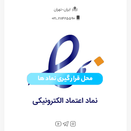
ایران-تهران
28425590_021