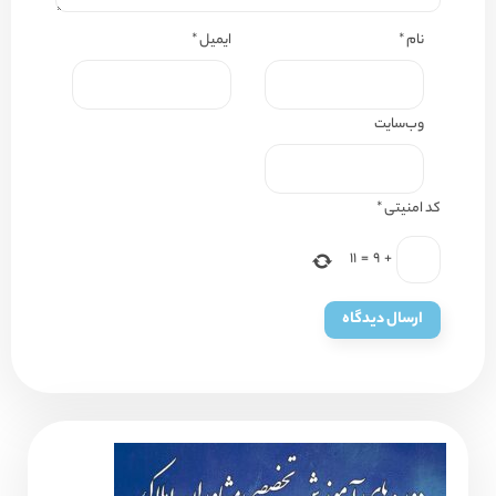
نام
*
ایمیل
*
وب‌سایت
کد امنیتی
*
11
=
9
+